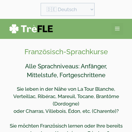
Zum
Sprache
Inhalt
auswählen
springen
Men
Französisch-Sprachkurse
Alle Sprachniveaus: Anfänger,
Mittelstufe, Fortgeschrittene
Sie leben in der Nähe von La Tour Blanche,
Verteillac, Ribérac, Mareuil, Tocane, Brantôme
(Dordogne)
oder Charras, Villebois, Édon, etc. (Charente)?
Sie möchten
Französisch lernen
oder Ihre bereits