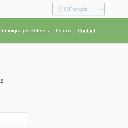
Choisir
une
langue
Témoignages d’élèves
Photos
Contact
E.